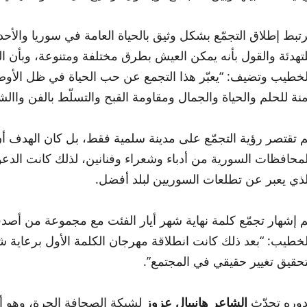
رتبط إطلاق التجمّع بشكل وثيق بالحياة العامة في سوريا والأحد
لتهدئة والقول بأنه يمكن العيش بطرق مختلفة ومتنوعة، وبأن ا
لخطيب وتضيف: “يعبّر هذا التجمع عن حب الحياة في ظل الأوضا
منة للحلم والحياة والجمال ومقاومة القبح والتسلّط بالفن واالشع
م تقتصر رؤية التجمّع على مدينة سلمية فقط، بل كان الهدف أ
لمحافظات السورية من أدباء وشعراء وفنانين، لذلك كانت الدعوة 
لذي يعبر عن تطلعات السوريين لبلد أفضل.
م إشهار تجمّع كلمة نهاية شهر أيار الفئت مع مجموعة من أصدقا
لخطيب: “بعد ذلك كانت انطلاقة مهرجان الكلمة الأول برعاية ش
تحقيق تغيير حقيقي في المجتمع”.
دوره تحدّث
الشاعر هانيبال عزوز
لشبكة الصحافة الحرة، وهو أ