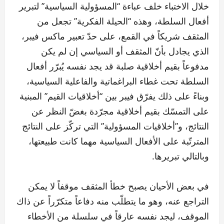
خلال الاختباء خلف عباءة “المسؤولية السياسية” لتبرير
أفعال السلطة، وهذه “الحيلة الفكرية” تجعل من
المثقف شريكاً في القمع، على حدّ تعبير ماكس فيبر،
الذي يجادل بأنّ المثقف أو السياسي إن لم يكن
مدفوعاً بقيم أخلاقية صلبة قد يجد نفسه يُبرّر أفعال
السلطة تحت غطاء البراغماتية والفاعلية السياسية،
وبناءً على ذلك يفرّق فيبر بين “أخلاقيات القيم” المبنية
على التمسّك بقيم أخلاقية مجرّدة بغضّ النظر عن
النتائج، و”أخلاقيات المسؤولية” التي تركّز على النتائج
المترتّبة على الأفعال السياسية مهما كانت طبيعتها،
وبالتالي تبريرها.
في بعض الأحيان يصبح خطأ المثقف موقفاً لا يمكن
التراجع عنه، وهو ما يتطلّب منه دفاعاً متكرّراً عن ذاك
الموقف، ليجد نفسه عارقاً في سلسلة من الأخطاء