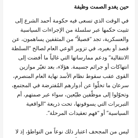
حين يغدو الصمت وظيفة
في الوقت الذي تسعى فيه حكومة أحمد الشرع إلى
تثبيت حكمها عبر سلسلة من الإجراءات السياسية
والعسكرية، تجد “فصيلاً” من المثقفين يساهمون، عن
قصد أو بغيره، في تزوير الوعي العام لصالح “السلطة
الانتقالية” ودعم ممارساتها التي غالباً ما أفضت إلى
انتهاكات أو جرائم جسيمة. هؤلاء، بعد تغيّر موازين
القوى عقب سقوط نظام الأسد نهاية العام المنصرم،
سرعان ما تخلّوا عن أدوارهم المُفترضة في المجتمع،
وتحوّلوا إلى موظّفين طيّعين، سواء عبر صمتهم، أم
التبريرات التي يسوقونها، تحت ذريعة “الواقعية
السياسية” أو “فهم تعقيدات المرحلة”.
ليس من المجحف اعتبار ذلك نوعاً من التواطؤ، إذ لا