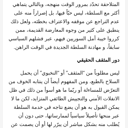
المتلاحقة تحدّد بمرور الوقت منهجه، وبالتالي يتماهي
أكثر مع السلطة، ليس حبّاً فيها، بل إصراراً منه على
عدم التراجع عن موقفه والاعتراف بخطئه، ولعل ذلك
ينطبق على كثير من وجوه المعارضة القديمة، ممن
كرروا خيبة أمل السوريين فيهم، عبر فشلهم السياسي
سابقاً، و مهادنة السلطة الجديدة في الوقت الراهن.
دور المثقف الحقيقي
ليس مطلوباً من “المثقف” أو “النخبوي” أن يحمل
السلاح بالطبع، ومن المفهوم أيضاً أن ينتابه الخوف من
التعرّض للمساءلة أو ربّما ما هو أسوأ من ذلك في ظل
الانفلات الأمني والتجييش الطائفي المتزايد، لكن ما لا
يمكن القبول به هو أن يضع نتاجه في خدمة السلطة
عبر منحها تأصيلاً سياسياً لممارساتها، حتى دون أن
يُطلب منه بشكل مباشر أن يبرّر لها أو أن يصمت عن