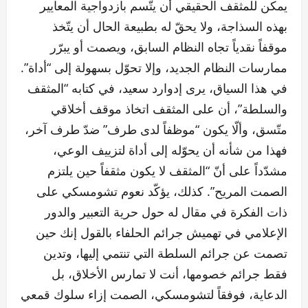
يمكن للمثقف الحقيقي أن يتّسم بازدواجية المعايير
بهذه السذاجة، ولا يحقّ له بطبيعة الحال أن يتّخذ
موقفاً نقدياً تجاه النظام السابق، ويصمت أو يبرّر
ممارسات النظام الجديد، وإلا تحوّل بسهولة إلى “أداة”.
في هذا السياق، يرى إدوارد سعيد، في كتابه “المثقف
والسلطة”، أن على المثقف اتخاذ موقف أخلاقي
متّسق، وألّا يكون “موظفاً لدى طرف” ضدّ طرف آخر،
فهذا من شأنه أن يحوّله إلى أداة لتزييف الوعي،
مشدّداً على أنّ “المثقف لا يكون مثقفاً حين يلتزم
الصمت المريح”. كذلك، يؤكّد نعوم تشومسكي على
ذات الفكرة في مقال له حول حرية التعبير والدور
الإعلامي في تهميش جرائم الحلفاء بالقول إنك حين
تصمت عن جرائم السلطة التي تنتمي إليها، وتدين
فقط جرائم خصومها، أنت لا تمارس الأخلاق، بل
الدعاية، فوفقاً لتشومسكي، الصمت إزاء سلوك قمعي