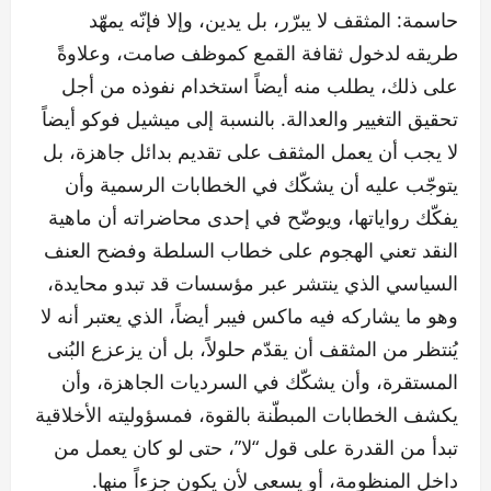
حاسمة: المثقف لا يبرّر، بل يدين، وإلا فإنّه يمهّد
طريقه لدخول ثقافة القمع كموظف صامت، وعلاوةً
على ذلك، يطلب منه أيضاً استخدام نفوذه من أجل
تحقيق التغيير والعدالة. بالنسبة إلى ميشيل فوكو أيضاً
لا يجب أن يعمل المثقف على تقديم بدائل جاهزة، بل
يتوجّب عليه أن يشكّك في الخطابات الرسمية وأن
يفكّك رواياتها، ويوضّح في إحدى محاضراته أن ماهية
النقد تعني الهجوم على خطاب السلطة وفضح العنف
السياسي الذي ينتشر عبر مؤسسات قد تبدو محايدة،
وهو ما يشاركه فيه ماكس فيبر أيضاً، الذي يعتبر أنه لا
يُنتظر من المثقف أن يقدّم حلولاً، بل أن يزعزع البُنى
المستقرة، وأن يشكّك في السرديات الجاهزة، وأن
يكشف الخطابات المبطّنة بالقوة، فمسؤوليته الأخلاقية
تبدأ من القدرة على قول “لا”، حتى لو كان يعمل من
داخل المنظومة، أو يسعى لأن يكون جزءاً منها.