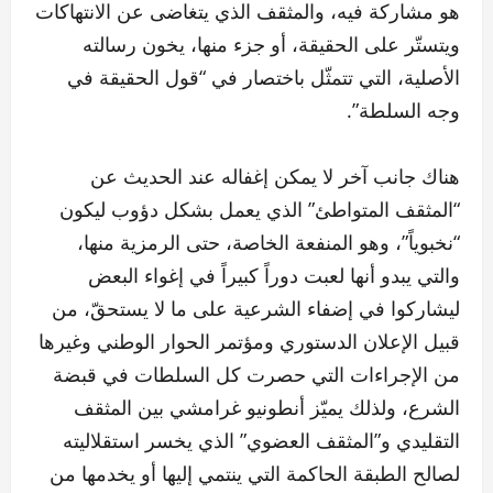
هو مشاركة فيه، والمثقف الذي يتغاضى عن الانتهاكات
ويتستّر على الحقيقة، أو جزء منها، يخون رسالته
الأصلية، التي تتمثّل باختصار في “قول الحقيقة في
وجه السلطة”.
هناك جانب آخر لا يمكن إغفاله عند الحديث عن
“المثقف المتواطئ” الذي يعمل بشكل دؤوب ليكون
“نخبوياً”، وهو المنفعة الخاصة، حتى الرمزية منها،
والتي يبدو أنها لعبت دوراً كبيراً في إغواء البعض
ليشاركوا في إضفاء الشرعية على ما لا يستحقّ، من
قبيل الإعلان الدستوري ومؤتمر الحوار الوطني وغيرها
من الإجراءات التي حصرت كل السلطات في قبضة
الشرع، ولذلك يميّز أنطونيو غرامشي بين المثقف
التقليدي و”المثقف العضوي” الذي يخسر استقلاليته
لصالح الطبقة الحاكمة التي ينتمي إليها أو يخدمها من