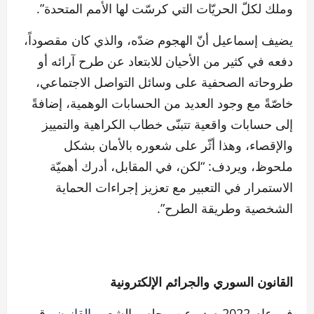
وملك لكلّ الحريّات التي كرسّت لها الأمم المتحدة”.
يضيف إسماعيل أنّ الهجوم ضدّه، والذي كان مقصوداً،
دفعه في كثير من الأحيان للابتعاد عن طرح آرائه أو
طروحاته الصحفية على وسائل التواصل الاجتماعي،
خاصّةً مع وجود العديد من الحسابات الوهمية، إضافةً
إلى حسابات واقعية تتبنّى خطاب الكراهية والتمييز
والإقصاء، وهذا أثّر على شعوره بالأمان بشكل
ملحوظ، ويردف: “لكن، في المقابل، أدرك أهميّة
الاستمرار في التعبير مع تعزيز إجراءات الحماية
الشخصية وطريقة الطرح”.
القانون السوري والجرائم الإلكترونية
في عام 2022 صدر عن مجلس الشعب
القانون
رقم