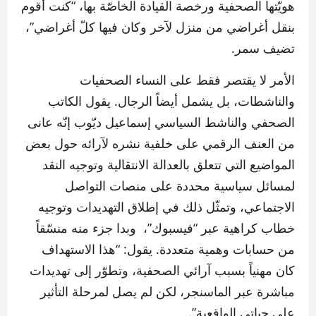
هويّتها الصحفية ورخصة القيادة الخاصّة بها، “كنت أقوم
بنقل أغراضي من منزل لآخر وكان فيها كلّ أغراضي”،
تضيف سمر.
الأمر لا يقتصر فقط على النساء الصحفيات
والناشطات، بل يشمل أيضاً الرجال. يقول الكاتب
الصحفي والناشط السياسي إسماعيل ديّوب إنّه عانى
من العنف الرقمي على خلفية نشره لآرائه حول بعض
المواضيع التي تتعلق بالعدالة الانتقالية وتوجيه النقد
لمسائل سياسية محددة على منصات التواصل
الاجتماعي، وتمثّل ذلك في إطلاق التهديدات وتوجيه
خطاب كراهية عبر “فيسبوك”، وبدا جزء منه منسّقاً
من حسابات وهمية متعددة. يقول: “هذا الاستهداف
كان مهنياً بسبب آرائي الصحفية، وتطوّر إلى تهديدات
مباشرة عبر الماسنجر، لكن لم يصل لمرحلة التأثير
على حياتي الواقعية”.