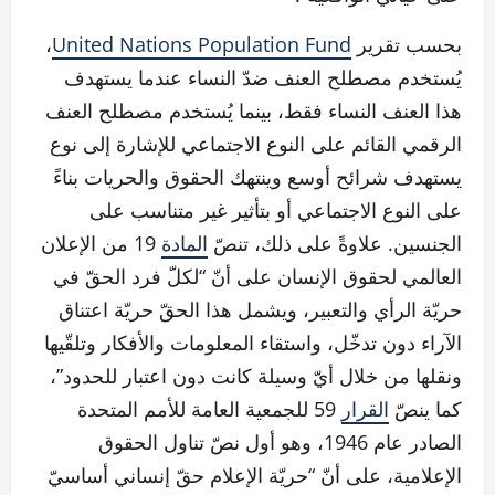
بحسب تقرير
United Nations Population Fund
،
يُستخدم مصطلح العنف ضدّ النساء عندما يستهدف
هذا العنف النساء فقط، بينما يُستخدم مصطلح العنف
الرقمي القائم على النوع الاجتماعي للإشارة إلى نوع
يستهدف شرائح أوسع وينتهك الحقوق والحريات بناءً
على النوع الاجتماعي أو بتأثير غير متناسب على
الجنسين. علاوةً على ذلك، تنصّ
المادة
19 من الإعلان
العالمي لحقوق الإنسان على أنّ “لكلّ فرد الحقّ في
حريّة الرأي والتعبير، ويشمل هذا الحقّ حريّة اعتناق
الآراء دون تدخّل، واستقاء المعلومات والأفكار وتلقّيها
ونقلها من خلال أيّ وسيلة كانت دون اعتبار للحدود”،
كما ينصّ
القرار
59 للجمعية العامة للأمم المتحدة
الصادر عام 1946، وهو أول نصّ تناول الحقوق
الإعلامية، على أنّ “حريّة الإعلام حقّ إنساني أساسيّ