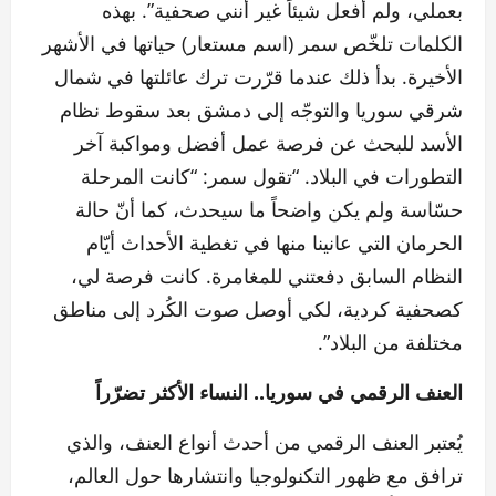
بعملي، ولم أفعل شيئاً غير أنني صحفية”. بهذه
الكلمات تلخّص سمر (اسم مستعار) حياتها في الأشهر
الأخيرة. بدأ ذلك عندما قرّرت ترك عائلتها في شمال
شرقي سوريا والتوجّه إلى دمشق بعد سقوط نظام
الأسد للبحث عن فرصة عمل أفضل ومواكبة آخر
التطورات في البلاد. “تقول سمر: “كانت المرحلة
حسّاسة ولم يكن واضحاً ما سيحدث، كما أنّ حالة
الحرمان التي عانينا منها في تغطية الأحداث أيّام
النظام السابق دفعتني للمغامرة. كانت فرصة لي،
كصحفية كردية، لكي أوصل صوت الكُرد إلى مناطق
مختلفة من البلاد”.
العنف الرقمي في سوريا.. النساء الأكثر تضرّراً
يُعتبر العنف الرقمي من أحدث أنواع العنف، والذي
ترافق مع ظهور التكنولوجيا وانتشارها حول العالم،