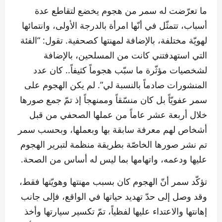
ما تعرّضت له سمر من هجوم يخضع لتقاطع عدة
أسباب، تتمثّل في أنّها امرأة بالدرجة الأولى، وانتمائها
لهويّة مختلفة، بالإضافة لمهنتها كصحفية. تقول: “الفئة
التي استهدفتني كانت من المسلحين، بالإضافة
لشخصيات مؤثّرة ما سبّب هجوماً كثيفاً.. كان عدد
المنشورات صادماً بالنسبة لي”. لم يكن الهجوم على
سمر عفويّاً بل كان منسّقاً وممنهجاً إذ تمّ جمع صورها
خلال أربعة عشر عاماً من عملها الصحفي من قبل
أشخاص لهم معرفة سابقة بها وبعملها، وبحسب سمر
تم نشر صورها الخاصّة بطريقة منظمة لتبرير الهجوم
عليها ودعمه، واتهامها بما ليس له أساس من الصحة.
تؤكّد سمر أنّ الهجوم كان بسبب مهنتها وهويّتها فقط،
وقد وصل إلى حدّ تهديد حياتها في الواقع، فإلى جانب
إهانتها والاعتداء عليها لفظياً، تمّ تكسير سيارتها وأخذ