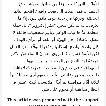
الأماكن التي كانت جزءاً من حياتها اليوميّة. تحوّل
العنف الرقمي ضدّها إلى تهديد واقعيّ اقتحم حياتها
الخاصّة، وتركها في حالة خوف دائم. تقول إنّ ما
تعرّضت له لم يكن مجرد “تنمّر إلكتروني”، بل حملة
منظّمة غذّاها غياب الوعي وتأثير شخصيات فاعلة لا
تتقبّل الاختلاف في الهويّة أو اللغة أو الرأي. الهدف
كان واضحاً واضح: إسكاتها ودفعها للتوقّف عن العمل،
لكنّ الأشدّ قسوة، كما تروي، هو أنّ النساء هنّ الأكثر
عرضةً لهذا النوع من الهجمات بسبب سهولة
استهدافهنّ في حياتهنّ الشخصية. “تعرّضتُ لإهانات
طالت سمعتي وعائلتي، وألحقت بهم أذىً نفسيّاً كبيراً..
لثلاثة أيّام متواصلة لم أبدّل ملابسي، كنتُ أعيش في
انتظار مداهمة أو هجوم على بيتي”.
This article was produced with the support