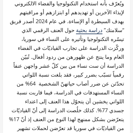
ويُعرّف بأنه استخدام التكنولوجيا والفضاء الالكتروني
لإيذاء الآخرين أو تهديدهم أو ابتزازهم أو مراقبتهم
بهدف السيطرة أو الإساءة. في عام 2024 أصدر فريق
“سلامتك”
دراسة بحثية
حول العنف الرقمي الذي
تيسّره التكنولوجيا وتأثيره على النساء في سوريا،
وركّزت الدراسة على تجارب القياديّات في الفضاء
العام وما ينتج عن ظهورهن من ردود أفعال. تُبيّن
الدراسة أن ست نساء من بين كلّ عشر واجهن عنفاً
رقمياً تسبّب بضرر كبير، فقد بلغت نسبة اللواتي
تحدّثن عن ضرر أصاب حياتهنّ الشخصية 64% من
النساء المستهدفات في الدراسة، فيما قاربت نسبة
اللواتي يخشين أن يتحوّل هذا العنف إلى اعتداء
جسدي 77%. كذلك خلُصت الدراسة إلى أنّ القياديّات
يتعرّضن بشكل ممنهج لهذا النوع من العنف إذ أنّ 17%
من القياديّات في سوريا قد تعرّضن لحملات تشهير