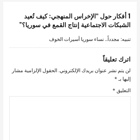
v
1 أفكار حول “
الإخراس المنهجي: كيف تُعيد
i
الشبكات الاجتماعية إنتاج القمع في سوريا؟
”
g
تنبيه:
مجدداً.. نساء سوريا أسيرات الخوف
a
t
اترك تعليقاً
i
لن يتم نشر عنوان بريدك الإلكتروني.
الحقول الإلزامية مشار
إليها بـ
*
o
التعليق
*
n