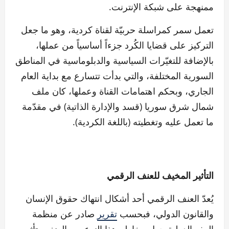
ممنهجة على شبكة الإنترنت.
تعمل سمر كمراسلة حربيّة لقناة كردية، وهو ما جعل
التركيز على قضايا الكُرد جزءاً أساسياً من عملها،
بالإضافة للتغيّرات السياسية والدبلوماسية في المناطق
السورية المختلفة، والتي بدأت تتسارع مع بداية العام
الجاري، وبحكم اهتمامات القناة وعملها، كان ملف
شمال شرق سوريا (قسد والإدارة الذاتية) في مقدّمة
ما تعمل عليه وتغطيته (باللغة الكردية).
التأثير المخيف للعنف الرقمي
يُعدّ العنف الرقمي أحد أشكال انتهاك حقوق الإنسان
والقانون الدولي، فبحسب
تقرير
صادر عن منظمة
العفو الدولية حول مخاطر هذا النوع من العنف وتأثيره