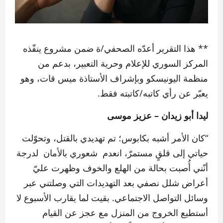
** هذا التقرير أعدّه الصحفي/ة ضمن مشروع ينفّذه
المركز السوري للإعلام وحرية التعبير، بدعم من
منظمة اليونيسكو وبإشراف الأستاذة ميس قات، وهو
يعبّر عن رأي كاتبه/كاتبته فقط.
ليدا أبو زيدان – عزيز موسى
“كان الأمر أشبه بكابوس؛ تم تهديدي بالقتل، وتحوّلت
حياتي إلى قلقٍ مستمرّ، انعدم شعوري بالأمان لدرجة
أنّني أُصبت بحالة من الهلع والخوف وظهرت عليّ
أعراض شلل نصفي بعد التهديدات التي وصلتني عبر
وسائل التواصل الاجتماعي. بقيت لما يقارب الأسبوع لا
أستطيع الخروج من المنزل مع عجز عن القيام