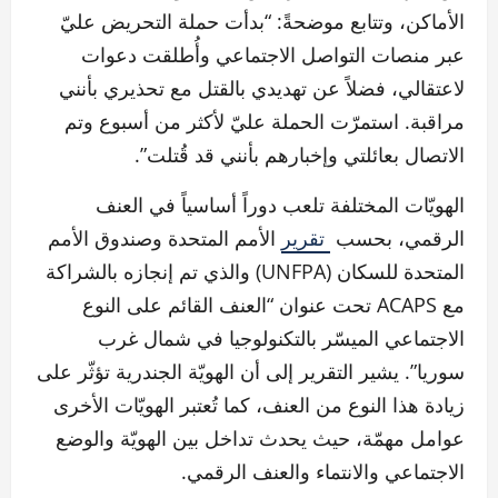
الأماكن، وتتابع موضحةً: “بدأت حملة التحريض عليّ
عبر منصات التواصل الاجتماعي وأُطلقت دعوات
لاعتقالي، فضلاً عن تهديدي بالقتل مع تحذيري بأنني
مراقبة. استمرّت الحملة عليّ لأكثر من أسبوع وتم
الاتصال بعائلتي وإخبارهم بأنني قد قُتلت”.
الهويّات المختلفة تلعب دوراً أساسياً في العنف
الرقمي، بحسب
تقرير
الأمم المتحدة وصندوق الأمم
المتحدة للسكان (UNFPA) والذي تم إنجازه بالشراكة
مع ACAPS تحت عنوان “العنف القائم على النوع
الاجتماعي الميسّر بالتكنولوجيا في شمال غرب
سوريا”. يشير التقرير إلى أن الهويّة الجندرية تؤثّر على
زيادة هذا النوع من العنف، كما تُعتبر الهويّات الأخرى
عوامل مهمّة، حيث يحدث تداخل بين الهويّة والوضع
الاجتماعي والانتماء والعنف الرقمي.