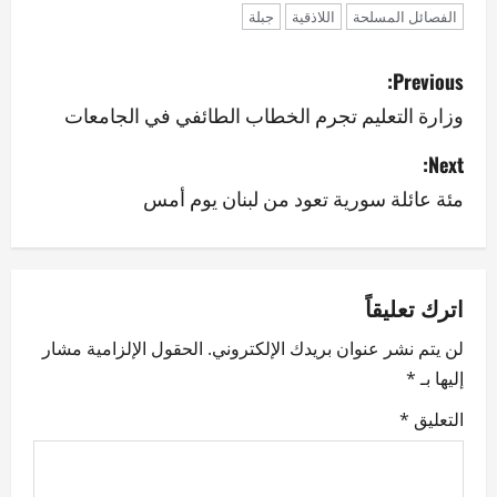
الفصائل المسلحة
اللاذقية
جبلة
P
Previous:
o
وزارة التعليم تجرم الخطاب الطائفي في الجامعات
s
Next:
مئة عائلة سورية تعود من لبنان يوم أمس
t
n
a
اترك تعليقاً
v
لن يتم نشر عنوان بريدك الإلكتروني.
الحقول الإلزامية مشار
إليها بـ
*
i
التعليق
*
g
a