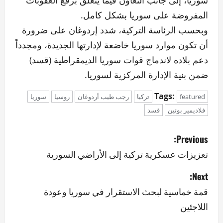
سوريا، إلى جانب التعاون فيما يتعلق برفع العقوبات
المفروضة على سوريا بشكل كامل.
وبحسب الرئاسة التركية، شدد إردوغان على ضرورة
أن تكون موارد سوريا خاضعة لإدارتها الجديدة، ومجدداً
دعم بلاده لاندماج قوات سوريا الديمقراطية (قسد)
ضمن بنية الإدارة المركزية لسوريا.
Tags:
featured
تركيا
رجب طيب أردوغان
روسيا
سوريا
فلاديمير بوتين
قسد
P
Previous:
o
تعزيزات عسكرية تركية إلى الأراضي السورية
s
Next:
قمة خماسية لبحث الاستقرار في سوريا وعودة
t
اللاجئين
n