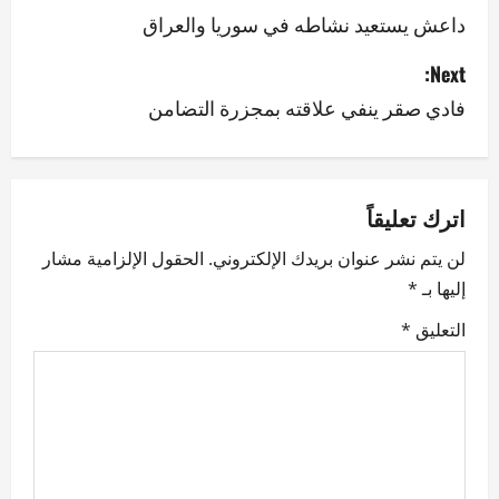
o
داعش يستعيد نشاطه في سوريا والعراق
s
Next:
فادي صقر ينفي علاقته بمجزرة التضامن
t
n
a
اترك تعليقاً
v
لن يتم نشر عنوان بريدك الإلكتروني.
الحقول الإلزامية مشار
إليها بـ
*
i
التعليق
*
g
a
t
i