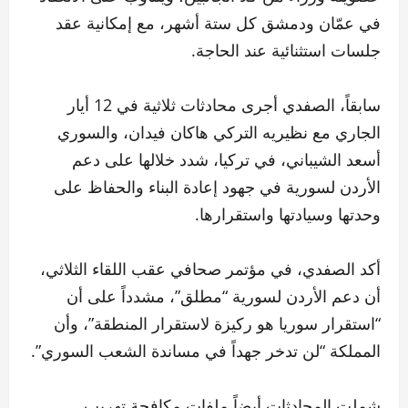
في عمّان ودمشق كل ستة أشهر، مع إمكانية عقد
جلسات استثنائية عند الحاجة.
سابقاً، الصفدي أجرى محادثات ثلاثية في 12 أيار
الجاري مع نظيريه التركي هاكان فيدان، والسوري
أسعد الشيباني، في تركيا، شدد خلالها على دعم
الأردن لسورية في جهود إعادة البناء والحفاظ على
وحدتها وسيادتها واستقرارها.
أكد الصفدي، في مؤتمر صحافي عقب اللقاء الثلاثي،
أن دعم الأردن لسورية “مطلق”، مشدداً على أن
“استقرار سوريا هو ركيزة لاستقرار المنطقة”، وأن
المملكة “لن تدخر جهداً في مساندة الشعب السوري”.
شملت المحادثات أيضاً ملفات مكافحة تهريب