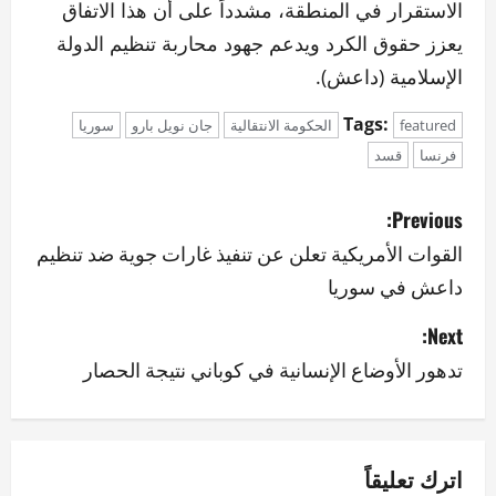
الاستقرار في المنطقة، مشدداً على أن هذا الاتفاق
يعزز حقوق الكرد ويدعم جهود محاربة تنظيم الدولة
الإسلامية (داعش).
Tags:
featured
الحكومة الانتقالية
جان نويل بارو
سوريا
فرنسا
قسد
P
Previous:
o
القوات الأمريكية تعلن عن تنفيذ غارات جوية ضد تنظيم
داعش في سوريا
s
Next:
t
تدهور الأوضاع الإنسانية في كوباني نتيجة الحصار
n
a
v
اترك تعليقاً