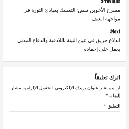
Previous:
o
مسرح الأخوين ملص: التمسك بمبادئ الثورة في
مواجهة العنف
s
Next:
t
اندلاع حريق في عين التينة باللاذقية والدفاع المدني
n
يعمل على إخماده
a
v
اترك تعليقاً
i
لن يتم نشر عنوان بريدك الإلكتروني.
الحقول الإلزامية مشار
g
إليها بـ
*
a
التعليق
*
t