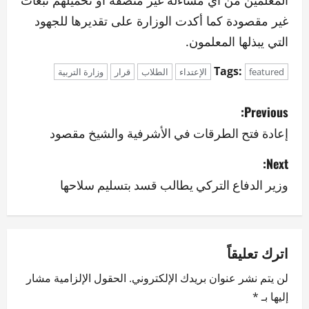
المعلمين من أي مساءلة غير منصفة أو تحميلهم تبعات
غير مقصودة كما أكدت الوزارة على تقديرها للجهود
التي يبذلها المعلمون.
Tags:
featured
الإعتداء
الطلاب
قرار
وزارة التربية
P
Previous:
o
إعادة فتح الطرقات في الأشرفية والشيخ مقصود
s
Next:
وزير الدفاع التركي يطالب قسد بتسليم سلاحها
t
n
a
اترك تعليقاً
v
لن يتم نشر عنوان بريدك الإلكتروني.
الحقول الإلزامية مشار
إليها بـ
*
i