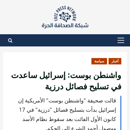
نتقل
لى
لمحتوى
القائمة
الأساسية
أخبار
سياسة
واشنطن بوست: إسرائيل ساعدت
في تسليح فصائل درزية
قالت صحيفة "واشنطن بوست" الأمريكية إن
إسرائيل بدأت بتسليح فصائل "درزية" في 17
كانون الأول الفائت بعد سقوط نظام الأسد
ووصول أحمد الشرع إلى الحكم.