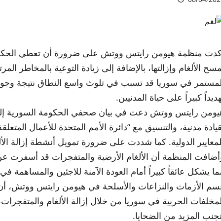
كدت منظمة هيومن رايتس ووتش على ضرورة أن تعطي الحكومة الس
مسح الألغام وإزالتها، بالإضافة إلى زيادة التوعية بالمخاطر الم
لمستمر في سوريا قد تسبب في تلوث واسع النطاق نتيجة وجود ا
ديداً كبيراً على حياة المدنيين.
يومن رايتس ووتش دعت في بيان صحفي الحكومة السورية إلى ت
قيادة مدنية، والتنسيق مع “دائرة الأمم المتحدة للأعمال المتعلقة 
لمعايير الدولية. كما شددت على ضرورة تمويل أنشطة إزالة الأل
ما يشكل عائقاً كبيراً أمام العودة الآمنة للاجئين والمساهمة في
سم الأزمات والنزاعات والأسلحة في هيومن رايتس ووتش، أن
لمخلفات الحربية في سوريا من خلال إزالة الألغام والمتفجرات، 
تجنب المزيد من الضحايا.