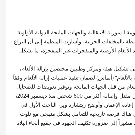
ورية الانتقالية والجهات المانحة الدولية الأولوية
رتبطة بالمخلفات الحربية، وأشارت المنظمة إلى أن النزاع
لألغام الأرضية والمتفجرات غير المنفجرة، ما يشكل
شكيل هيئة ومركز وطنيين مختصين بإزالة الألغام،
بالألغام” (أنماس) لضمان تنفيذ عمليات إزالة الألغام وفقاً
غام من قبل الجهات المانحة وتوفير تعويضات للضحايا.
وأضافت المنظمة أن الألغام الأرضية والمتفجرات قد أسفرت عن مقتل وإصابة أكثر من 600 شخص منذ ديسمبر 2024،
 إعادة الإعمار. وأوضح ريتشارد وير، الباحث الأول في
 هناك فرصة تاريخية للتعامل بشكل منهجي مع تلوث
مشيراً إلى ضرورة تكثيف الجهود في جميع أنحاء البلاد