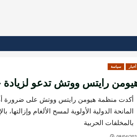
أخبار
سياسة
يومن رايتس ووتش تدعو لزيادة جه
أكدت منظمة هيومن رايتس ووتش على ضرورة أن ت
المانحة الدولية الأولوية لمسح الألغام وإزالتها، ب
بالمخلفات الحربية
08/04/202