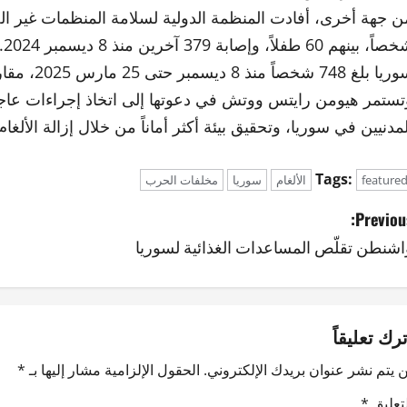
، بينهم 60 طفلاً، وإصابة 379 آخرين منذ 8 ديسمبر 2024. كما أشار
غ 748 شخصاً منذ 8 ديسمبر حتى 25 مارس 2025، مقارنة بـ 912 شخصاً في عام 2024.
تستمر هيومن رايتس ووتش في دعوتها إلى اتخاذ إجراءات عاجل
لمدنيين في سوريا، وتحقيق بيئة أكثر أماناً من خلال إزالة الألغام
Tags:
feature
الألغام
سوريا
مخلفات الحرب
Previous
اشنطن تقلّص المساعدات الغذائية لسوريا
ترك تعليقاً
 يتم نشر عنوان بريدك الإلكتروني.
الحقول الإلزامية مشار إليها بـ
*
لتعليق
*