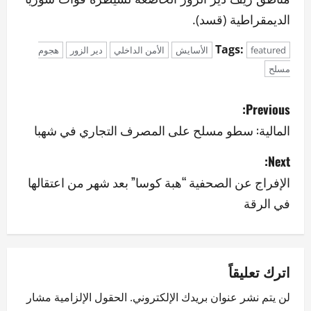
الديمقراطية (قسد).
Tags:
featured
الأسايش
الأمن الداخلي
دير الزور
هجوم
مسلح
P
Previous:
o
المالية: سطو مسلح على المصرف التجاري في شهبا
s
Next:
الإفراج عن الصحفية “هبة كوسا” بعد شهر من اعتقالها
t
في الرقة
n
a
v
اترك تعليقاً
لن يتم نشر عنوان بريدك الإلكتروني.
الحقول الإلزامية مشار
i