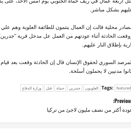
ُتل أربعة عمال في ريف حماة الجنوبي يوم أمس الأحد، على يد 
ليهم بشكل مباشر.
صادر محلية قالت إن العمال ينتمون للطائفة العلوية وهم عل
وقعت الحادثة أثناء عودتهم من العمل عل مدخل قرية “جدري
ارية بإطلاق النار عليهم.
لمرصد السوري لحقوق الإنسان قال إن الحادثة وقعت بعد قيام قو
انوا مدنيين لا يحملون أسلحة.
Tags:
feature
العلويون
جندرين
حماة
قتل
وزارة الدفاع
Previous
ودة أكثر من نصف مليون لاجئ من تركيا