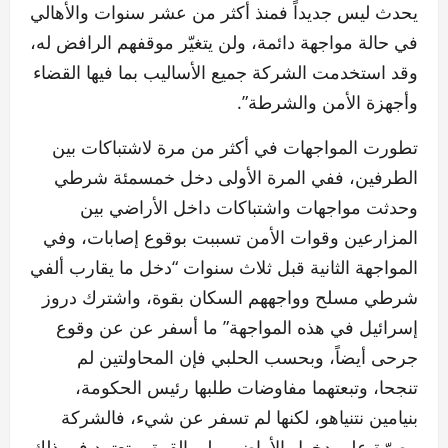
يحدث ليس جديداً فمنذ أكثر من عشر سنوات والأهالي
في حالة مواجهة دائمة، ولن يتغيّر موقفهم الرافض له،
وقد استخدمت الشركة جميع الأساليب بما فيها القضاء
وأجهزة الأمن والشرطة”.
تطورت المواجهات في أكثر من مرة لاشتباكات بين
الطرفين، ففي المرة الأولى دخل خمسمئة شرطي
وحدثت مواجهات واشتباكات داخل الأراضي بين
المزارعين وقوات الأمن تسببت بوقوع إصابات، وفي
المواجهة الثانية قبل ثلاث سنوات “دخل ما يقارب ألفي
شرطي مسلح وواجههم السكان بقوة، واشترك دروز
إسرائيل في هذه المواجهة” ما أسفر عن عن وقوع
جرحى أيضاً، وبحسب الحلبي فإن المحاولتين لم
تنجحا، وتبعتهما مفاوضات طلبها رئيس الحكومة،
بنيامين نتنياهو، لكنها لم تسفر عن شيء، فالشركة
مصرّة على دخول الأراضي ولو بالقوة، وتعتمد في ذلك