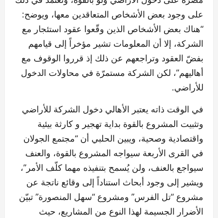
على وجود بعض الأشخاص المتعاقدين معها، ويوضح:
“هناك بعض الأشخاص الذين وقّعوا عقود استئجار مع
الشركة، إلا أن المعلومات تشير مؤخراً إلى قيامهم
بفضّ العقود وتراجعهم عن ذلك إذ قرروا الوقوف مع
أهاليهم”، لكن الشركة مستمرّة في محاولات الدخول
للأراضي.
في الوقت ذاته يعتبر الأهالي دخول الشركة للأراضي
وتثبيت المشروع بالقوة بداية تهجير و كارثة بيئية
واقتصادية وصحية، ويبين الحلبي أن “مجتمع الجولان
في القرى الأربعة سيواجه المشروع بالقوة، والعنف
سيواجع بالعنف، ولن يُسمح بتنفيذه مهما كلّف الأمر”،
ويشير إلى وجود أبحاث استناداً إلى وقائع ناتجة عن
مشروع “تل الفرس” ومشروع “سهل المنصورة” تبيّن
الأضرار الجسيمة لهذا النوع من المشاريع، حيث