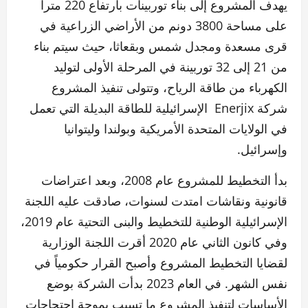
يهدف المشروع إلى بناء توربينات بارتفاع 220 متراً
على مساحة 3800 دونم من الأراضي الزراعية في
قرى مسعدة ومجدل شمس وبقعاثا، حيث سيتم بناء
من 21 إلى 32 توربينة في المرحلة الأولى لتوليد
الكهرباء من طاقة الرياح، وتتولى تنفيذ المشروع
شركة Enerjix الإسرائيلية للطاقة البديلة التي تعمل
في الولايات المتحدة الأمريكية وبولندا وليتوانيا
وإسرائيل.
بدأ التخطيط للمشروع عام 2008، وبعد اعتراضات
قانونية ونقاشات امتدت لسنوات، صادقت عليه اللجنة
الإسرائيلية الوطنية للتخطيط والبنى التحتية عام 2019،
وفي كانون الثاني عام 2020 أقرت اللجنة الوزارية
لقضايا التخطيط المشروع وأصبح القرار حكومياً في
نفس الشهر. في العام 2023 بدأت الشركة بوضع
الأساسات لتنفيذ المشروع ما تسبب بموجة احتجاجات