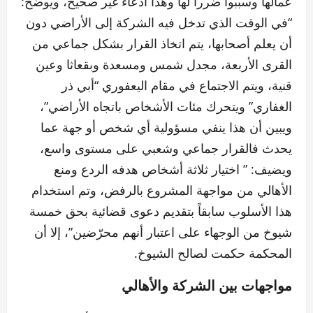
عمالها وسببوا ضرراً لها وهذا ادعاء غير صحيح، ويوضح:
“في الوقت الذي تدخل فيه الشركة إلى الأراضي دون
أن يعلم أصحابها، يتم اتخاذ القرار بشكل جماعي من
القرى الأربعة، مجدل شمس ومسعدة وبقعاثا وعين
قنية، ويتم الاجتماع في مقام اليعفوري “أبي ذر
الغفاري” ويتحرك مئات الأشخاص باتجاه الأراضي”،
ويبين أن هذا ينفي مسؤولية أي شخص أو جهة عما
يحدث فالقرار جماعي وشعبي على مستوى واسع،
ويضيف: ” اختيار ثلاثة أشخاص هدفه الردع ومنع
الأهالي من مواجهة المشروع بالرفض، وتم استخدام
هذا الأسلوب سابقاً بتقديم دعوى قضائية بحق خمسة
شيوخ من الوجهاء على اعتبار أنهم محرّضين”، إلا أن
المحكمة حكمت لصالح الشيوخ.
مواجهات بين الشركة والأهالي