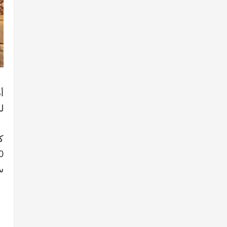
ل
ك
س