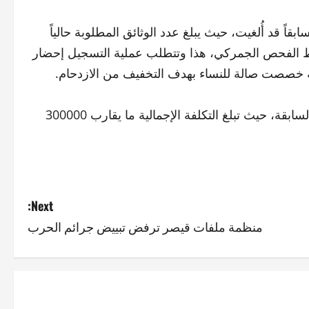
بقاً قد أُلغيت، حيث يبلغ عدد الوثائق المطلوبة حالياً
بط الفحص الجمركي، هذا وتتطلب عملية التسجيل إحضار
رية خصصت صالة للنساء بهدف التخفيف من الازدحام.
هذا وقد تم تحديد رسوم الفراغ لتصبح معادلة لرسوم الترخيص السابقة، حيث تبلغ التكلفة الإجمالية ما يقارب 300000
Next:
منظمة ملفات قيصر ترفض تبييض جرائم الحرب