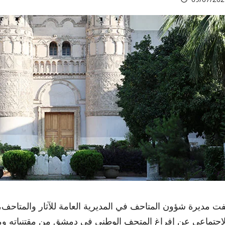
فت مديرة شؤون المتاحف في المديرية العامة للآثار والمتاحف، 
لإجتماعي عن إفراغ المتحف الوطني في دمشق من مقتنياته و