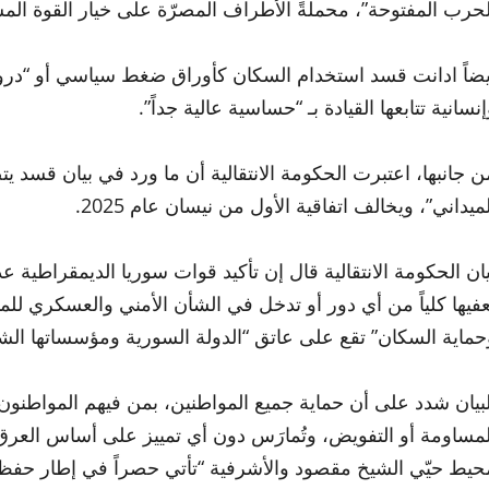
لحرب المفتوحة”، محملةً الأطراف المصرّة على خيار القوة المس
يضاً ادانت قسد استخدام السكان كأوراق ضغط سياسي أو “دروع 
إنسانية تتابعها القيادة بـ “حساسية عالية جداً”.
ن جانبها، اعتبرت الحكومة الانتقالية أن ما ورد في بيان قسد 
لميداني”، ويخالف اتفاقية الأول من نيسان عام 2025.
يان الحكومة الانتقالية قال إن تأكيد قوات سوريا الديمقراطية ع
ُعفيها كلياً من أي دور أو تدخل في الشأن الأمني والعسكري لل
حماية السكان” تقع على عاتق “الدولة السورية ومؤسساتها الشرعي
لبيان شدد على أن حماية جميع المواطنين، بمن فيهم المواطنون ا
لمساومة أو التفويض، وتُمارَس دون أي تمييز على أساس العرق أ
حيط حيّي الشيخ مقصود والأشرفية “تأتي حصراً في إطار حفظ