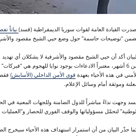
صدرت القيادة العامة لقوات سوريا الديمقراطية (قسد)
بياناً تفصي
ضمن “توضيحات حاسمة” حول وضع حيي الشيخ مقصود والأشرف
لبيان أكد أن حيي الشيخ مقصود والأشرفية لا يشكلان أي تهديد
من 6 أشهر، معتبراً الادعاءات بوجود نوايا للهجوم هي “فبرك
لأمني في هذه الأحياء بعهدة
قوى الأمن الداخلي (الأسايش)
فقط، 
علنة وموثقة أمام وسائل الإعلام.
سد وجهت نداءً مباشراً للدول الضامنة وللجهات المعنية في الح
لوطنية” لتحمّل مسؤولياتها والوقف الفوري للحصار و”العمليات 
ما حذّر البيان من أن استمرار استهداف هذه الأحياء سيخرج الص