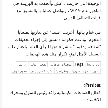
الوحيدة التي حاربت داعش وألحقت به الهزيمة في
الباغوز عام 2019″، وتواصل عملياتها بالتنسيق مع
قوات التحالف الدولي.
في ختام بيانها، أعربت “قسد” عن تعازيها لضحايا
الهجوم، ودعت حكومة دمشق إلى إجراء تحقيقات
“شفافة ودقيقة” ونشر نتائجها للرأي العام، باعتبار ذلك
السبيل الأمثل لمنع تكرار مثل هذه الهجمات.
Tags:
featured
الهجمات الإرهابية
تفجير إرهابي
داعش
سوريا
قوات سوريا الديمقراطية
كنيسة مار إلياس
مخيم الهول
P
Previous:
o
قطاع الصناعات الكيميائية رافد رئيس للسوق ومحرك
للاقتصاد
s