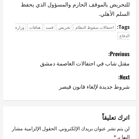
للتحريض بالموقف الحازم والمسؤول الذي يحفظ
السلم الأهلي.
Tags:
احتفالات سقوط النظام
تحريض
قسد
هتافات
وزارة
الدفاع
P
Previous:
o
مقتل شاب في احتفالات العاصمة دمشق
s
Next:
شروط جديدة لإلغاء قانون قيصر
t
n
a
اترك تعليقاً
v
لن يتم نشر عنوان بريدك الإلكتروني.
الحقول الإلزامية مشار
إليها بـ
*