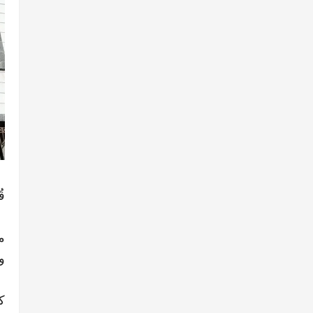
ق
م
و
ك