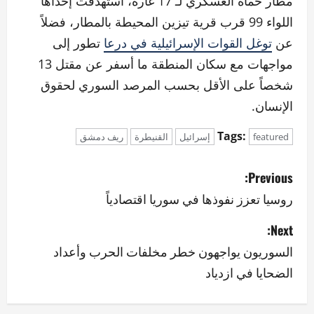
مطار حماة العسكري لـ 17 غارة، استهدفت إحداها
اللواء 99 قرب قرية تيزين المحيطة بالمطار، فضلاً
عن
توغل القوات الإسرائيلية في درعا
تطور إلى
مواجهات مع سكان المنطقة ما أسفر عن مقتل 13
شخصاً على الأقل بحسب المرصد السوري لحقوق
الإنسان.
Tags:
featured
إسرائيل
القنيطرة
ريف دمشق
P
Previous:
o
روسيا تعزز نفوذها في سوريا اقتصادياً
s
Next:
السوريون يواجهون خطر مخلفات الحرب وأعداد
t
الضحايا في ازدياد
n