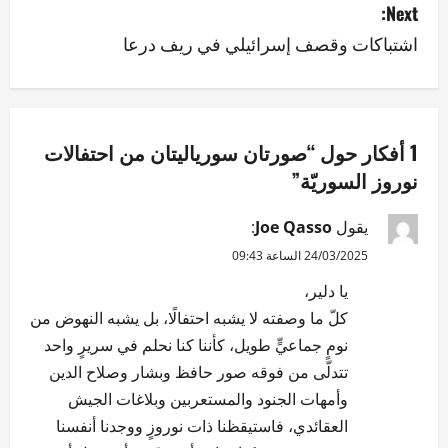
s
Next:
اشتباكات وقصف إسرائيلي في ريف درعا
t
n
a
1 أفكار حول “
صورتان سورياليتان من احتفالات
v
نوروز السوريّة
”
i
يقول
Joe Qasso
:
g
24/03/2025 الساعة 09:43
يا دلير،
a
كلّ ما وصفته لا يشبه احتفالًا، بل يشبه النهوض من
t
نومٍ جماعيٍّ طويل، كأننا كنا نحلم في سريرٍ واحد
تتدلّى من فوقه صور حافظ وبشار وصلاح الدين
i
وأمهات الجنود والمستعربين وبلاغات الجيش
o
العقائدي، فاستيقظنا ذات نوروزٍ ووجدنا أنفسنا