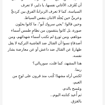
أن نُعْرَف. الأغاني نفسها، يا دلير، لا تعرف
السياسة، كما لا تعرف الزنزانةُ الفرق بين كرديٍّ
وعربيٍّ حين يُجلَد الاثنان بنفس السياط.
وحين قالوا: “بجي سروك آبو”، ما كانوا يحيّون
صورة، بل كانوا ينتقمون من نظامٍ طمس أسماء
موتاهم، ومن ثورةٍ لم تكتب أسماء شهدائهم، ومن
أصدقاءٍ نسوا أن القتال ضد الفاشية التركية لا يقل
طهارةً عن القتال ضد داعش أو عن معارضة بشار
نفسه.
هذا المشهد، كما قلت، سوريالي؟
ربما.
لكنني أراه مشهدًا كُتب منذ قرون على لوحٍ من
الغيم،
ومُسح بالدم،
ثم أُعيد كتابته اليوم…
بالعَرَق.