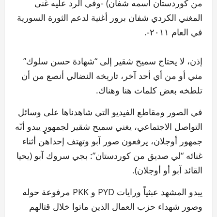
من كوردستان اسمه شفان) -وفي الرد عليه غنى
المغني الكردي شفان برور أغنية لدعم الثورة السورية
في العام ٢٠١١-.
إذن، لا يحتاج سميح شقير إلى “شهادة حسن سلوك”
مني أو من أي أحد آخر، تاريخه النضالي أنصع من أن
تلطخه بعض كلمات هنا وهناك.
في الصور ومقاطع الفيديو التي شاهدناها على وسائل
التواصل الاجتماعي، يغني سميح شقير لجمهورٍ يبدو أنّه
جمهور أوجلان، يرفعون صور آبو وتهتف إحداهن أثناء
غنائه “لي صديق من كوردستان”: بجي سروك آبو (يحيا
القائد آبو أو أوجلان).
يبدو المشهد عبثياً ورايات PYD و PKK مرفوعة حوله
وصور شهداء حزب العمال الذين ماتوا خلال قتالهم