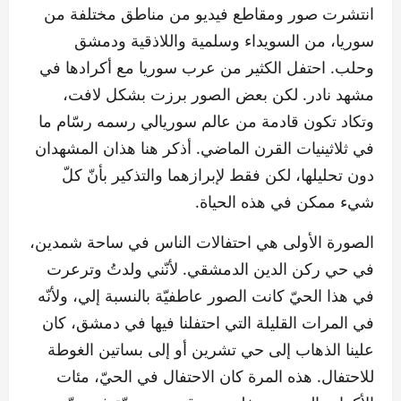
انتشرت صور ومقاطع فيديو من مناطق مختلفة من
سوريا، من السويداء وسلمية واللاذقية ودمشق
وحلب. احتفل الكثير من عرب سوريا مع أكرادها في
مشهد نادر. لكن بعض الصور برزت بشكل لافت،
وتكاد تكون قادمة من عالم سوريالي رسمه رسّام ما
في ثلاثينيات القرن الماضي. أذكر هنا هذان المشهدان
دون تحليلها، لكن فقط لإبرازهما والتذكير بأنّ كلّ
شيء ممكن في هذه الحياة.
الصورة الأولى هي احتفالات الناس في ساحة شمدين،
في حي ركن الدين الدمشقي. لأنّني ولدتُ وترعرت
في هذا الحيّ كانت الصور عاطفيّة بالنسبة إلي، ولأنّه
في المرات القليلة التي احتفلنا فيها في دمشق، كان
علينا الذهاب إلى حي تشرين أو إلى بساتين الغوطة
للاحتفال. هذه المرة كان الاحتفال في الحيّ، مئات