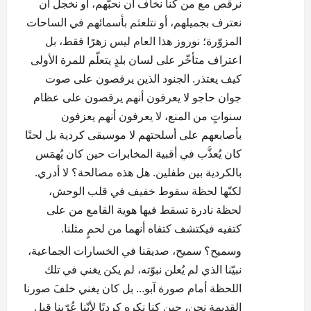
نرقص مع من كنا نخاف أن نحبّهم، أو نخجل أن
n
نعترف بجميلهم، أو نتلعثم بأسمائهم في الساحات
المزوّرة؛ نوروز هذا العام ليس زهرًا فقط، بل
اعتراف متأخّر على لسان بلدٍ يتعلّم للمرة الأولى
كيف يعتذر. الجنود الذين يرقصون على صوت
جوان حاجو لا يعرفون أنهم يرقصون على عظام
سنواتٍ من المنع، لا يعرفون أنهم يعزفون
بأصابعهم على أسلحتهم لا موسيقى كردية بل لحنًا
كان يُعذَّب في أقبية المخابرات حين كان يُهمَس
بالكردية بين طفلين. هل هذه مصالحة؟ لا أدري.
لكنّها لحظة سقوط خفيف في قلب الوحش،
لحظة نادرة تسقط فيها هوية القامع من على
كتفيه فيكتشف كتفاه أنهما من لحمٍ مثلنا.
وسميح؟ سميح، صديقنا في الخسارات الجماعية،
نبيّنا الذي لم يُعلن نبوّته، لم يكن يغني في تلك
اللحظة أمام صورة آبو… بل كان يغني خلفَ صورنا
القديمة نحن، حين كنا نكره كرديًا لأنّنا عُرّبنا قبل