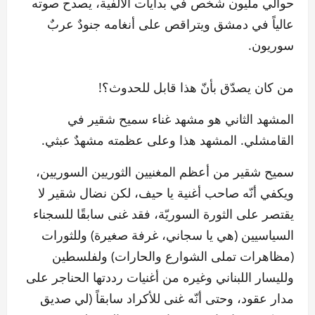
حوالي مليون شخص في بدايات الألفية، يصدح صوته
عالياً في دمشق ويتراقص على أنغامه جنودٌ عربٌ
سوريون.
من كان يصدّق بأنّ هذا قابل للحدوث؟!
المشهد الثاني هو مشهد غناء سميح شقير في
القامشلي. المشهد هذا وعلى عظمته مشهدٌ عبثي.
سميح شقير من أعظم المغنيين الثوريين السوريين،
ويكفي أنّه صاحب أغنية يا حيف، لكن نضال شقير لا
يقتصر على الثورة السوريّة، فقد غنى سابقًا للسجناء
السياسيين (هي يا سجاني، غرفة صغيرة) وللثورات
(مظاهرات تملى الشوارع والحارات) ولفلسطين
ولليسار اللبناني وغيره من أغنيات رددتها الحناجر على
مدار عقود، وحتى أنّه غنى للأكراد سابقاً (لي صديق