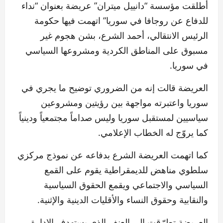
أطلقت مؤسسة “دانييل ميتران” عريضة بعنوان “نداء
للدفاع عن روجافا في سوريا” اتهمت فيها حكومة
الرئيس الانتقالي، أحمد الشرع، بشن هجوم غير
مسبوق على المناطق الكردية ومشروعها السياسي
في سوريا.
العريضة قالت إنه من الضروري توضيح ما يجري في
سوريا واعتبرته مواجهة بين رؤيتين ومشروعين
سياسيين لمستقبل سوريا وليس صداماً مجتمعياً ودينياً
كما يروّج له الخطاب الإعلامي.
كما اتهمت العريضة الشرع بدفاعه عن نموذج مركزي
سلطوي مناهض للديمقراطية يقوم على القمع
السياسي والاجتماعي ويقمع الحقوق السياسية
والنقابية وحقوق النساء والأقليات الدينية والإثنية.
العريضة تطرّقت إلى العنف الذي يستهدف الإدارة