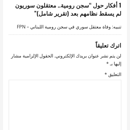
a
1 أفكار حول “
سجن رومية.. معتقلون سوريون
v
لم يسقط نظامهم بعد (تقرير شامل)
”
i
تنبيه:
وفاة معتقل سوري في سجن رومية اللبناني – FPN
g
اترك تعليقاً
a
لن يتم نشر عنوان بريدك الإلكتروني.
الحقول الإلزامية مشار
t
إليها بـ
*
i
التعليق
*
o
n