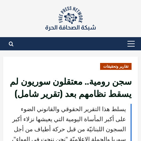
نتقل
لى
لمحتوى
القائمة
الأساسية
تقارير وتحقيقات
سجن رومية.. معتقلون سوريون لم
يسقط نظامهم بعد (تقرير شامل)
يسلط هذا التقرير الحقوقي والقانوني الضوء
على أكبر المأساة اليومية التي يعيشها نزلاء أكبر
السجون اللبنانيّة من قبل حركة أطياف من أجل
سوريا والحملة الإعلاميّة "نحن ننحت في الهواء"،