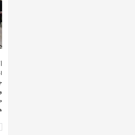
أ
ا
ج
و
ض
ه
d