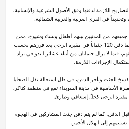
ريح اللازمة لدفنها وفق الأصول الشرعية والإنسانية،
وتحديداً في القرى الغربية والغربية الشمالية.
فرق الطبية، بلغ عدد الضحايا الموثّقين 502 ضحية، جميعهم من المدنيين بينهم أطفال ونساء وشيوخ، ممن
وصلوا إلى مشفى السويداء. تم تسليم 380 جثماناً إلى ذويهم، بينما دفن 120 جثماناً في مقبرة الرحى بعد فرزهم بحسب
م، فيما لا يزال جثمانان من أبناء عشائر البدو في براد
ستكمال الإجراءات اللازمة.
 تفسخ الجثث وتأخر الدفن، في ظل استحالة نقل الضحايا
ر آمنة. كما أن المقبرة الأساسية في مدينة السويداء تقع في منطقة كناكر،
م مقبرة الرحى كحلّ إسعافي وطارئ.
 قبل الدفن. كما لم يتم دفن جثث المشاركين في الهجوم
 تسليمهم إلى الهلال الأحمر.