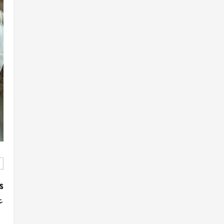
d
P
:
ع
o