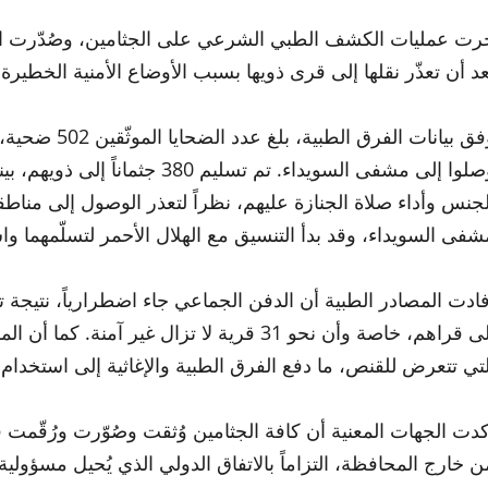
رت عمليات الكشف الطبي الشرعي على الجثامين، وصُدّرت التصا
عد أن تعذّر نقلها إلى قرى ذويها بسبب الأوضاع الأمنية الخطيرة، 
وفق بيانات ال
لجنس وأداء صلاة الجنازة عليهم، نظراً لتعذر الوصول إلى مناطقه
شفى السويداء، وقد بدأ التنسيق مع الهلال الأحمر لتسلّمهما وا
فادت المصادر الطبية أن الدفن الجماعي جاء اضطرارياً، نتيجة
إلى قراهم، خاصة وأن نحو 31 قرية لا تزال غي
لتي تتعرض للقنص، ما دفع الفرق الطبية والإغاثية إلى استخدا
كدت الجهات المعنية أن كافة الجثامين وُثقت وصُوّرت ورُقّمت
ن خارج المحافظة، التزاماً بالاتفاق الدولي الذي يُحيل مسؤولية