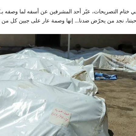
ي ختام التصريحات، عبّر أحد المشرفين عن أسفه لما وصفه بـ”ح
حبتنا، نجد من يحرّض ضدنا… إنها وصمة عار على جبين كل من صم