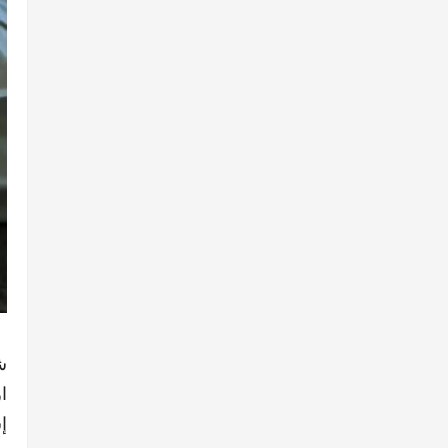
ش
ا
إ