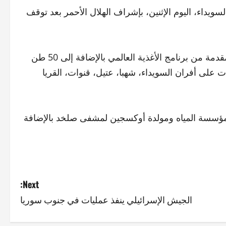
ى محافظة السويداء، اليوم الإثنين، بإشراف الهلال الأحمر بعد توقف
مصادر محلية قالت إن 201 طن من الطحين دخلت المحافظة مقدمة من برنامج الأغذية العالمي بالإضافة إلى 50 طن
على أفران السويداء، شهبا، عتيل، قنوات، القريا
ية لمؤسسة المياه ومولدة أوكسجين لمشفى صلخد بالإضافة
Next:
الجيش الإسرائيلي ينفذ عمليات في جنوب سوريا