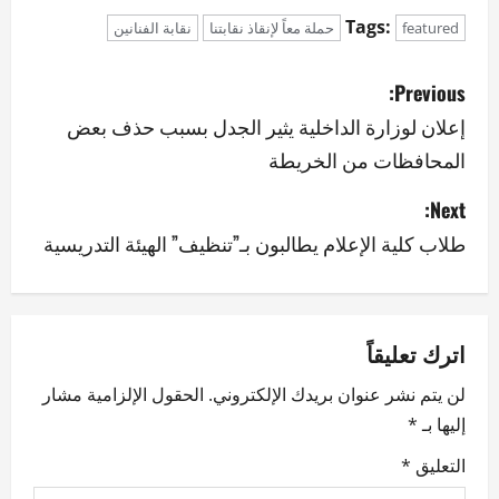
Tags:
featured
حملة معاً لإنقاذ نقابتنا
نقابة الفنانين
P
Previous:
o
إعلان لوزارة الداخلية يثير الجدل بسبب حذف بعض
المحافظات من الخريطة
s
Next:
t
طلاب كلية الإعلام يطالبون بـ”تنظيف” الهيئة التدريسية
n
a
v
اترك تعليقاً
لن يتم نشر عنوان بريدك الإلكتروني.
الحقول الإلزامية مشار
i
إليها بـ
*
g
التعليق
*