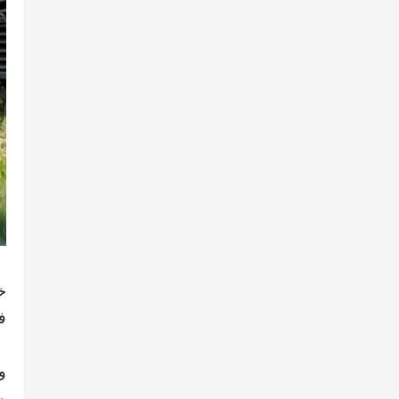
خ
ف
و
م