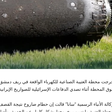
رجت محطة العتيبة الصناعية للكهرباء الواقعة في ريف دمش
وق المحطة أثناء تصدي الدفاعات الإسرائيلية للصواريخ الإيرانية
كالة الأنباء الرسمية “سانا” قالت إن حطام صاروخ نتيجة القص
حطة العتيبة ما تسبب بخروجها بشكل كامل عن الخدمة، وأضافت