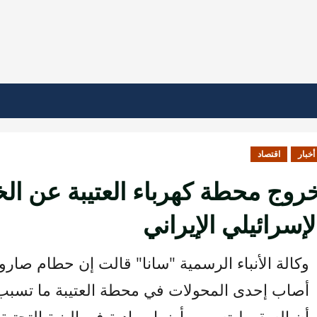
أخبار
اقتصاد
روج محطة كهرباء العتيبة عن ا
لإسرائيلي الإيراني
وكالة الأنباء الرسمية "سانا" قالت إن حطام صارو
أصاب إحدى المحولات في محطة العتيبة ما تسب
أن السقوط تسبب بأضرار مادية في البنية التحتية