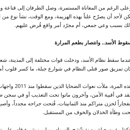
على الرغم من المعاناة المستمرة، وصل الطرفان إلى قناعة و
كن لأحد أن يصرّح علناً بهذه الهزيمة، ومع الوقت، نشأ نوع من ال
لك بسبب وعي جمعي، أم مجرّد أمر واقع فُرض عليهم.
قوط الأسد.. وانتصار بطعم المرارة
ندما سقط نظام الأسد، ودخلت قوات مختلفة إلى المدينة، شعر ا
ان تمزيق صور قتلى النظام في شوارع جبلة، ما كسر قلوب أمه
هذه المرة، م
ُقد في أقبية الأمن، وآخرون ماتوا تحت التعذيب أو في سجن صيدنا
نفجاراً لحزن متراكم منذ الثمانينات، فُتحت جراحه مجدداً، وأ
حت وطأة الخذلان والخوف من المستقبل.
كذا، بقيت جبلة مدينة تتّشح بالسواد، وما من شيء قادر على ت