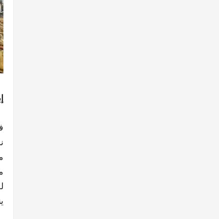
إ
ف
ن
م
م
ل
ي