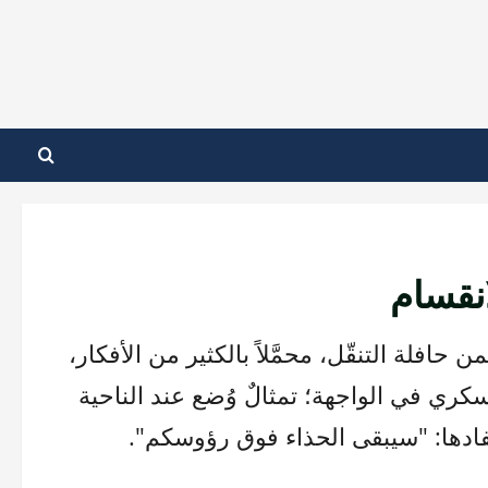
انقسام
فلة التنقّل، محمَّلاً بالكثير من الأفكار،
ري في الواجهة؛ تمثالٌ وُضع عند الناحية
فادها: "سيبقى الحذاء فوق رؤوسكم".