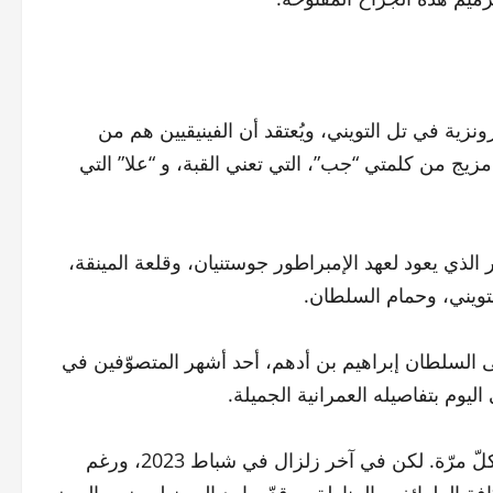
اً للاكتشافات البرونزية في تل التويني، ويُعتقد أن الفينيقيين هم من
زيج من كلمتي “جب”، التي تعني القبة، و “علا” التي
هير الذي يعود لعهد الإمبراطور جوستنيان، وقلعة المينقة،
تويني، وحمام السلطان.
لى السلطان إبراهيم بن أدهم، أحد أشهر المتصوّفين في
ليوم بتفاصيله العمرانية الجميلة.
ضربت المدينة ثلاثة زالزل مدمرة، إلا أن أهلها أعادوا بناءها في كلّ مرّة. لكن في آخر زلزال في شباط 2023، ورغم
افة الطوائف والمناطق، وقدّموا يد العون لبعضهم البعض