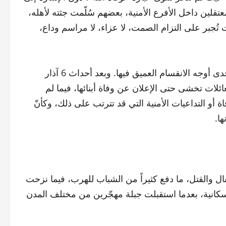
قلين داخل الأفرع الأمنية، بعضهم سُلّمت جثته لأهله،
 تُجبر على التزام الصمت، لا عزاء، لا مراسم وداع،
ومع كل ما مرّت به المدينة، ظلت أزمة النعوات قائمة، وكأنها إحدى أوجه الانقسام العميق فيها. وبعد أحداث 6 آذار
ائلات تخشى حتى الإعلان عن وفاة أبنائها، فيما لم
 التداعيات الأمنية التي قد تترتب على ذلك، وكأنّ
ا.
ال والقتل، ما دفع كثيراً من الشباب للهرب، فيما نزحت
السكانية، بعدما استقبلت جبلة مهجّرين من مختلف المدن