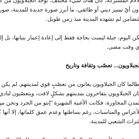
ون أيّ تمييز ديني أو طائفي، ما أبرز صورة جديدة للمدينة، ص
لتضامن لم تشهده المدينة منذ زمن طويل.
كن اليوم، جبلة ليست بحاجة فقط إلى إعادة إعمار بنيانها، بل إ
ي وقت مضى.
لجبلاويون… تعصّب وثقافة وتاريخ
طالما كان الجبلاويون يعانون من تعصّبٍ قوي لمدينتهم. لم يكن هذا
ان الجبلاويون يتفاخرون بمدينتهم بشكلٍ لافت، ويتعصّبون لنادي 
لمدن المجاورة، فكانت الأغنية الشهيرة “إنتو من الجرد ونحن من
لأعراس والمناسبات، رغم بساطتها وعدم عمق كلماتها، إلا أنها ك
لتراث الشعبي للمدينة.