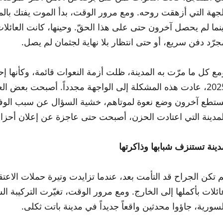
لجهة التي أزهقت روحه. ومع مرور الوقت، بدأ الموت يفتك بالمعت
ينما لم يحصل آخرون حتى على هذا الحقّ. وحينها، كانت العائلات
جرّد دفن سريع، أو حتى انتظار بلا نهاية لجثمان لم يصل.
2025، عادت هذه المشكلة إلى الواجهة مجدداً. أصبحت بعض الع
ستطع آخرون وضع نعوة لموتاهم، خشية السؤال عن سبب الوفاة أو
لمدينة التي اعتادت الحزن، أصبحت حتى عاجزة عن إعلان أحزانه
دينة تستنزف شبابها وذاكرتها
م تكن الجراح قد التأمت بعد، عندما تزايدت وتيرة حملات الاعتق
ائلات بأكملها إلى الخارج. ومع مرور الوقت، تغيّرت التركيبة 
لسورية، جاؤوا محدثين واقعاً جديداً في مدينة باتت ثكلى.