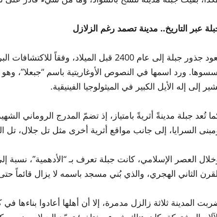
بلة عبر التاريخ.. مدينة تصمد رغم الزلازل
تعود جذور جبلة إلى عام 2400 قبل الميلاد، وفق
سسوها. ورد اسمها في النصوص الأوغاريتية باسم “جبعلا”، وهو م
شير إلى إله الأيل الكبير في الميثولوجيا الفينيقية.
ما تُعد جبلة مدينةً أثريةً بامتياز، إذ تضمّ المدرج الروماني الش
مبنى السرايا، إلى جانب مواقع أثرية أخرى مثل تل جلال، تل ال
خلال العصر الإسلامي، كانت جبلة تعرف بـ “الأدهمية”، نسبة إ
لقرن الثاني الهجري، والذي بُني مسجد باسمه لا يزال قائماً حتى ا
لآلام المشتركة، كان هناك شيء مختلف؛ توحّد الجبلاويون من ك