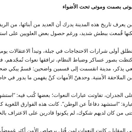
وتى بصمت وموتى تحت الأضواء
ن يعرف تاريخ هذه المدينة يدرك أن العديد من أبنائها، من الري
كنها قُمعت ببطش شديد، ورغم حصول بعض العلويين على استثناء
نطلق أولى شرارات الاحتجاجات في جبلة، وتبدأ الاعتقالات يوميا
كتظت بصور عساكر وضباط النظام، ترافقها نعوات تُمجّدهم، ف
عي يذكر، مدينة انقسمت إلى قسمين واضحين: قسمٌ يبكي ضحاياه
ن الملاحقة الأمنية. وحدهنّ الأمهات كنَّ يفهمن ما يدور في خ
لى الجدران، تفاوتت عبارات النعوات؛ بعضها كُتب فيه: “استشهد
بارة: “استشهد دفاعاً عن الوطن”. كانت هذه الفوارق اللغوية 
تى من كان لديهم شكوك، لم يكونوا قادرين على الاعتراف بالخس
ي المقابل، كانت النعوات لمن قُتل برصاص الأمن أكثر غموضاً، 