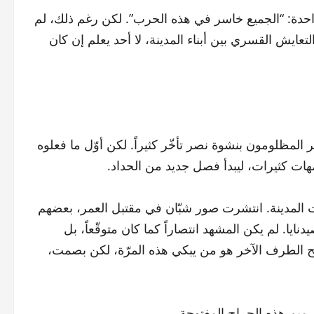
احدة: “الجميع خاسر في هذه الحرب”. لكن رغم ذلك، لم
تعايش القسري بين أبناء المدينة، لا أحد يعلم إن كان
لمظلومون بنشوة نصر تأخّر كثيراً. لكن أوّل ما فعلوه
ات كثيرات، ليبدأ فصل جديد من الحداد.
لأت نعوات الضحايا الذين سقطوا منذ 2011 واجهات المدينة. انتشرت صور شبّان في مقتبل العمر، بعضهم
يا. لم يكن المشهد انتصاراً كما كان متوقّعاً، بل
صبح الطرف الآخر هو من يبكي هذه المرّة، لكن بصمت،
رميم هذه الجراح المفتوحة.