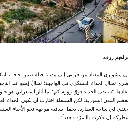
براهيم زرقه
ي مشواري المعتاد من قريتي إلى مدينة جبلة ضمن حافلة التنقّل، 
ظري تمثال الحذاء العسكري في الواجهة؛ تمثالٌ وُضع عند الناحي
فادها: “سيبقى الحذاء فوق رؤوسكم”. ما أثار استغرابي هو خلو 
عظم المدن السورية، لكن السلطة اختارت أن يكون الحذاء العس
جندي في ساحة العمارة، يحمل بندقية موجهة نحو الأحياء السنية
نتظركم إن فكرتم بالتمرّد مجدداً”.