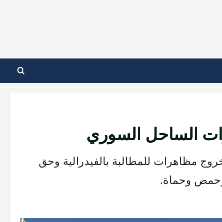
بة نحو 60 آخرين، عقب خروج مظاهرات للمطالبة بالفيدرالية وحق
وحمص وحماة.