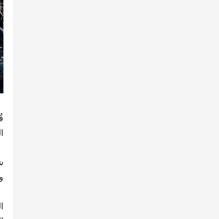
ا
ش
و
ا