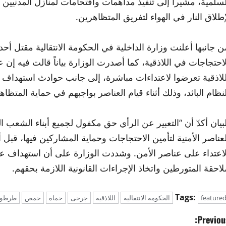
لسلمية، مشيراً إلى تنفيذ مداهمات واقتحامات لمنازل المدنيين ف
إطلاق النار في الهواء لتفريق المتظاهرين.
ن جانبها أعلنت وزارة الداخلية في الحكومة الانتقالية مقتل أحد
لاحتجاجات في اللاذقية، كما أصدرت الوزارة بياناً قالت فيه إن 
للاذقية تعرضوا لاعتداءات مباشرة، إلى جانب حوادث استهد
لنظام البائد، وذلك أثناء قيام العناصر بواجبهم في حماية المتظا
لبيان أكدّ أن “التعبير عن الرأي حق مكفول لجميع أبناء الشعب
لعناصر الأمنية لتأمين الاحتجاجات وحماية المشاركين فيها، قب
لاعتداء على عناصر الأمن. وشددت الوزارة على أن استهداف عناص
لاحقة المتورطين واتخاذ الإجراءات القانونية اللازمة بحقهم.
Tags:
feature
الحكومة الانتقالية
اللاذقية
جرحى
حماة
حمص
طرطو
Previous