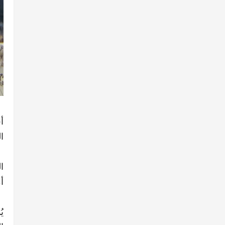
أ
ا
ا
أ
ي