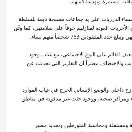
ت مستمرة وتهديداً لأمنهم.
ضاً عن عمليات خطف ما لا يقل عن 105 طالت النساء الدرزيات على يد جماعات مسلحة تابعة للسلطة
دين ولا تستطيع الأخريات العودة لمنازلهم خوفاً على سلامتهن، كما وثّق
مفقودين 763 شخصاً منهم نساء.
للعنف القائم على النوع الاجتماعي، مع غياب وجود
ب والاختطاف معتبراً أن التقارير التي تحدثت عن
لخبراء في الأمم المتحدة وضع أكثر من 192 ألف نازح داخلي والوضع الإنساني الحرج في غياب الموارد
باء ومراكز صحية، ووجود جثث غير مدفونة في مناطق
ة ومستقلة ومحاسبة المتورطين وتحديد مصير