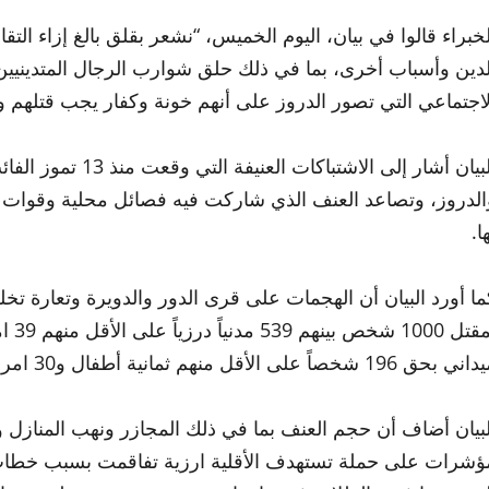
لخبراء قالوا في بيان، اليوم الخميس، “نشعر بقلق بالغ إزاء ال
لدين وأسباب أخرى، بما في ذلك حلق شوارب الرجال المتدينيي
لاجتماعي التي تصور الدروز على أنهم خونة وكفار يجب قتلهم و
البيان أشار إلى الا
الدروز، وتصاعد العنف الذي شاركت فيه فصائل محلية وقوات ا
ا.
ما أورد البيان أن الهجمات على قرى الدور والدويرة وتعارة تخل
بحق 196 شخصاً على الأقل منهم ثمانية أطفال و30 امرأة وإحراق أكثر من 33 قرية.
لبيان أضاف أن حجم العنف بما في ذلك المجازر ونهب المنازل و
ؤشرات على حملة تستهدف الأقلية ارزية تفاقمت بسبب خطاب ا