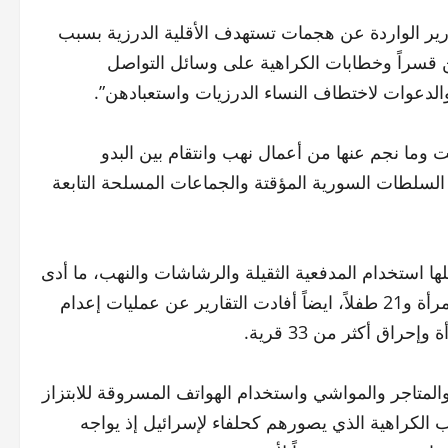
تقارير الواردة عن هجمات تستهدف الأقلية الدرزية بسبب
ن قسراً وخطابات الكراهية على وسائل التواصل
الدعوات لاختطاف النساء الدرزيات واستعبادهن”.
شتباكات العنيفة التي وقعت منذ 13 تموز الفائت وما نجم عنها من أعمال نهب وانتقام بين البدو
لسلطات السورية المؤقتة والجماعات المسلحة التابعة
لها استخدام المدفعية الثقيلة والرشاشات والنهب، ما أدى
لمقتل 1000 شخص بينهم 539 مدنياً درزياً على الأقل منهم 39 امرأة و21 طفلاً، ايضاً أفادت التقارير عن عمليات إعدام
المتاجر والمواشي واستخدام الهواتف المسروقة للابتزاز
لكراهية الذي يصورهم كحلفاء لإسرائيل إذ يواجه