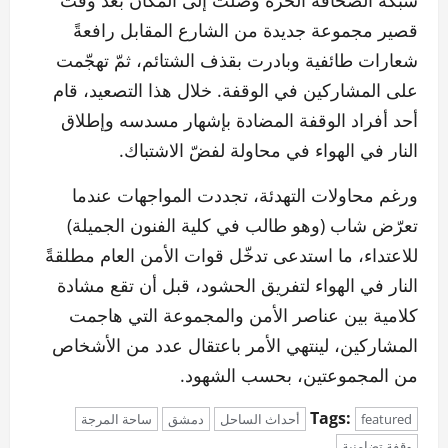
شبكة الصحافة الحرة وصلت إلى المكان بعد وقت
قصير مجموعة جديدة من الشارع المقابل رافعةً
شعارات طائفية وبادرت بقذف الشتائم، ثمّ تهجّمت
على المشاركين في الوقفة. خلال هذا التصعيد، قام
أحد أفراد الوقفة المضادة بإشهار مسدسه وإطلاق
النار في الهواء في محاولة لفضّ الاشتباك.
ورغم محاولات التهدئة، تجددت المواجهات عندما
تعرّض شاب (وهو طالب في كلية الفنون الجميلة)
للاعتداء، ما استدعى تدخّل قوات الأمن العام مطلقةً
النار في الهواء لتفريق الحشود، قبل أن تقع مشادة
كلامية بين عناصر الأمن والمجموعة التي هاجمت
المشاركين، لينتهي الأمر باعتقال عدد من الأشخاص
من المجموعتين، بحسب الشهود.
Tags:
featured
أحداث الساحل
دمشق
ساحة المرجة
وقفة تضامنية