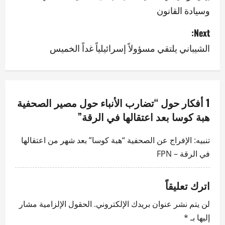
وسيادة القانون
s
Next:
t
الشيباني يلتقي مسؤولاً إسرائيلياً غداً الخميس
n
a
v
1 أفكار حول “
تضارب الأنباء حول مصير الصحفية
هبة كوسا بعد اعتقالها في الرقة
”
i
g
تنبيه:
الإفراج عن الصحفية “هبة كوسا” بعد شهر من اعتقالها
في الرقة – FPN
a
t
اترك تعليقاً
i
لن يتم نشر عنوان بريدك الإلكتروني.
الحقول الإلزامية مشار
إليها بـ
*