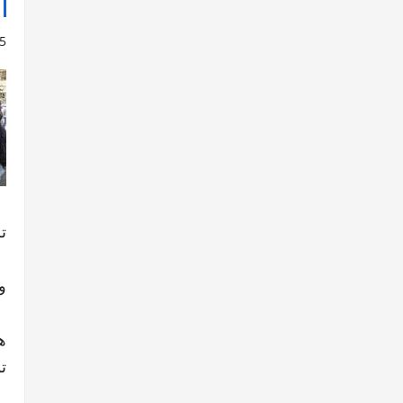
5
ت
وز
ت