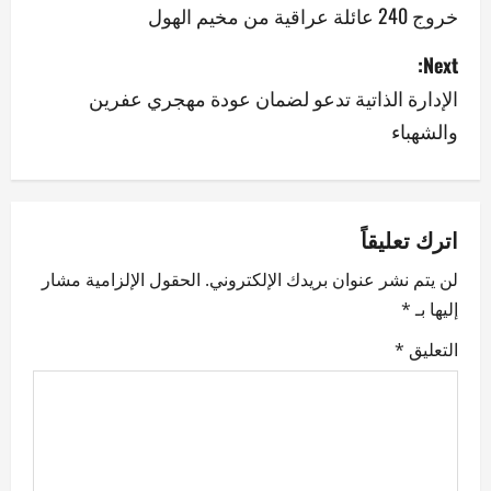
o
خروج 240 عائلة عراقية من مخيم الهول
s
Next:
الإدارة الذاتية تدعو لضمان عودة مهجري عفرين
t
والشهباء
n
a
v
اترك تعليقاً
لن يتم نشر عنوان بريدك الإلكتروني.
الحقول الإلزامية مشار
i
إليها بـ
*
g
التعليق
*
a
t
i