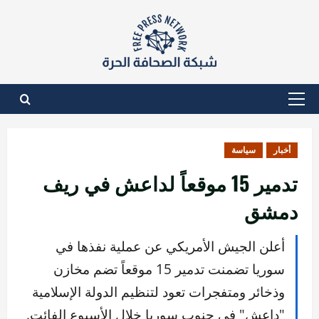
نتقل
لى
لمحتوى
القائمة
الأساسية
أخبار
سياسة
تدمير 15 موقعاً لداعش في ريف
دمشق
أعلن الجيش الأمريكي عن عملية نفذها في
سوريا تضمنت تدمير 15 موقعاً تضم مخازن
وذخائر ومتفجرات تعود لتنظيم الدولة الإسلامية
"داعش" في جنوب سوريا خلال الأسبوع الفائت.