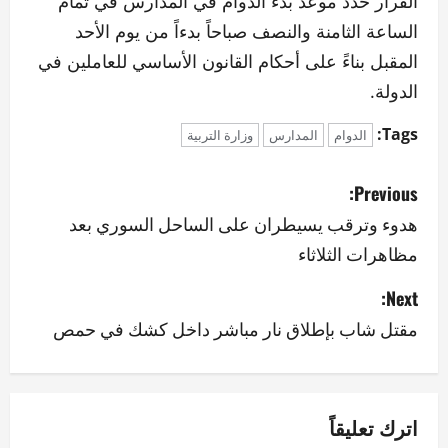
القرار حدد موعد بدء الدوام في المدارس في تمام
الساعة الثامنة والنصف صباحاً بدءاً من يوم الأحد
المقبل بناءً على أحكام القانون الأساسي للعاملين في
الدولة.
Tags:
الدوام
المدارس
وزارة التربية
P
Previous:
o
هدوء وترقب يسيطران على الساحل السوري بعد
مظاهرات الثلاثاء
s
Next:
t
مقتل شاب بإطلاق نار مباشر داخل كشك في حمص
n
a
v
اترك تعليقاً