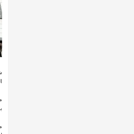
ش
ا
م
ب
م