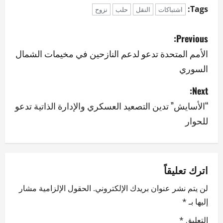
Tags:
اشتباكات
النقل
حلب
نزوح
P
Previous:
o
الأمم المتحدة تدعو لدعم النازحين في مخيمات الشمال
السوري
s
Next:
t
“الأسايش” تدين التصعيد العسكري والإدارة الذاتية تدعو
n
للحوار
a
v
اترك تعليقاً
i
لن يتم نشر عنوان بريدك الإلكتروني.
الحقول الإلزامية مشار
g
إليها بـ
*
a
التعليق
*