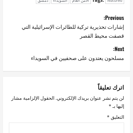
Tags:
featured
الأمن العام
السويداء
دمشق
P
Previous:
o
إشارات تحذيرية تركية للطائرات الإسرائيلية التي
قصفت محيط القصر
s
Next:
t
مسلحون يعتدون على صحفيين في السويداء
n
a
v
اترك تعليقاً
لن يتم نشر عنوان بريدك الإلكتروني.
الحقول الإلزامية مشار
i
إليها بـ
*
g
التعليق
*
a