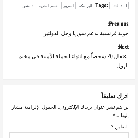
Tags:
featured
البرامكة
المرور
جسر الحرية
دمشق
P
Previous:
o
جولة فرنسية لدعم سوريا وحل الدولتين
s
Next:
اعتقال 20 شخصاً مع انتهاء الحملة الأمنية في مخيم
t
الهول
n
a
v
اترك تعليقاً
لن يتم نشر عنوان بريدك الإلكتروني.
الحقول الإلزامية مشار
i
إليها بـ
*
g
التعليق
*
a