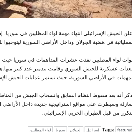
علن الجيش الإسرائيلي انتهاء مهمة لواء المظليين في سوريا،
لعملياتية في هضبة الجولان وداخل الأراضي السورية ليتوجهوا لل
عدات عسكرية للجيش السوري وقامت بتدمير عدد كبير منها.هذا
لمهمات في الأراضي السورية، حيث تستمر عمليات الجيش الإس
ذكر أنه بعد سقوط النظام السابق وانسحاب الجيش من المناطق
لعازلة وسيطرت على مواقع استراتيجية جديدة داخل الأراضي 
تكرر من قبل الطيران الحربي الإسرائيلي.
Tags:
feature
إسرائيل
الجولان
سوريا
لواء المظليين