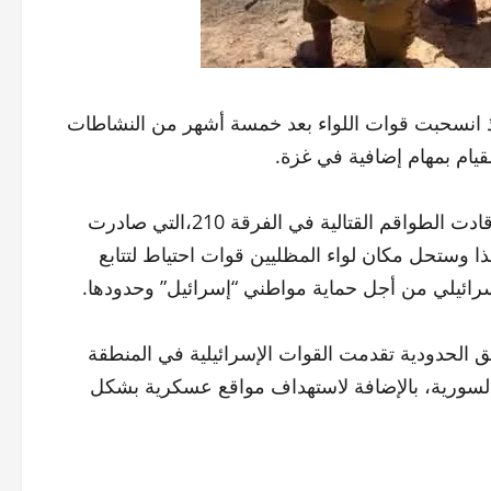
 إذ انسحبت قوات اللواء بعد خمسة أشهر من النشاطات
قيام بمهام إضافية في غزة.
قوات لواء المظليين نفذت عشرات المداهمات في سوريا حيث قادت الطواقم القتالية في الفرقة 210،التي صادرت
 وستحل مكان لواء المظليين قوات احتياط لتتابع
رائيلي من أجل حماية مواطني “إسرائيل” وحدودها.
 الحدودية تقدمت القوات الإسرائيلية في المنطقة
السورية، بالإضافة لاستهداف مواقع عسكرية بشكل