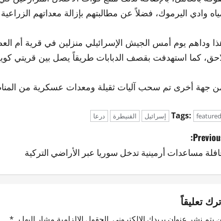
ياه وادي اليرموك، فضلاً عن مطالبتهم بإزالة معداتهم الزراعية
ذا وداهم يوم أمس الجيش الإسرائيلي منزلين في قرية أم ال
احق، كما استهدفت بقصف الدبابات طريقاً يصل بين قريتي كو
ن جهة أخرى تم سحب آليات ثقيلة ومعدات عسكرية من المناطق 
Tags:
feature
إسرائيل
القنيطرة
درعا
Previous
افلة مساعدات أرمينية تدخل سوريا عبر الأراضي التركية
ترك تعليقاً
 يتم نشر عنوان بريدك الإلكتروني.
الحقول الإلزامية مشار إليها بـ
*