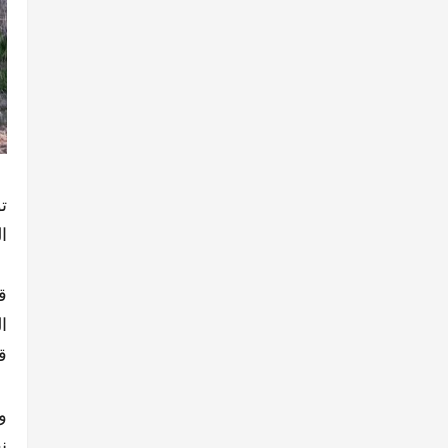
ت
ا
ا
ق
و
ن