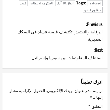
Tags:
featured
اتفاق 10 آذار
الحكومة الانتقالية
قسد
مظلوم عبدي
P
Previous:
o
الرقابة والتفتيش تكتشف قضية فساد في السكك
الحديدية
s
Next:
t
استئناف المفاوضات بين سوريا وإسرائيل
n
a
v
اترك تعليقاً
لن يتم نشر عنوان بريدك الإلكتروني.
الحقول الإلزامية مشار
i
إليها بـ
*
g
التعليق
*