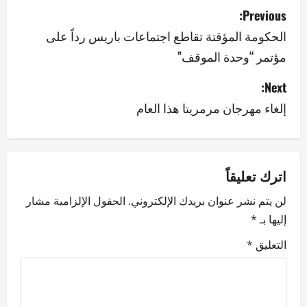
P
Previous:
o
الحكومة المؤقتة تقاطع اجتماعات باريس رداً على
مؤتمر “وحدة الموقف”
s
Next:
t
إلغاء مهرجان مرمريتا هذا العام
n
a
v
اترك تعليقاً
لن يتم نشر عنوان بريدك الإلكتروني.
الحقول الإلزامية مشار
i
إليها بـ
*
g
التعليق
*
a
t