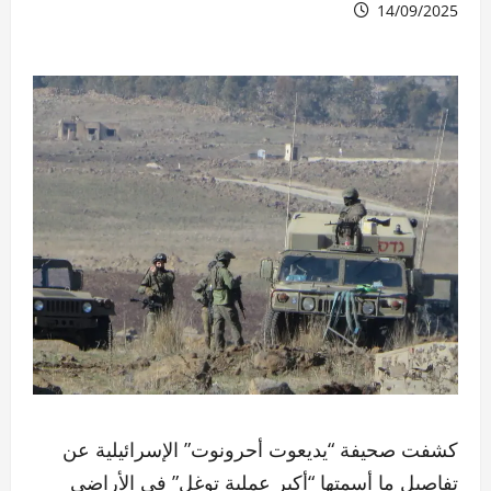
14/09/2025
كشفت صحيفة “يديعوت أحرونوت” الإسرائيلية عن
تفاصيل ما أسمتها “أكبر عملية توغل” في الأراضي