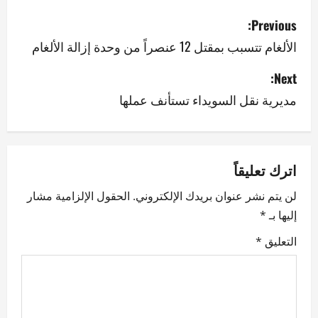
P
Previous:
o
الألغام تتسبب بمقتل 12 عنصراً من وحدة إزالة الألغام
s
Next:
مديرية نقل السويداء تستأنف عملها
t
n
a
اترك تعليقاً
v
لن يتم نشر عنوان بريدك الإلكتروني.
الحقول الإلزامية مشار
إليها بـ
*
i
التعليق
*
g
a
t